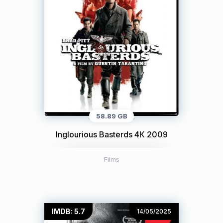
58.89 GB
Inglourious Basterds 4К 2009
Films
IMDB: 5.7
14/05/2025