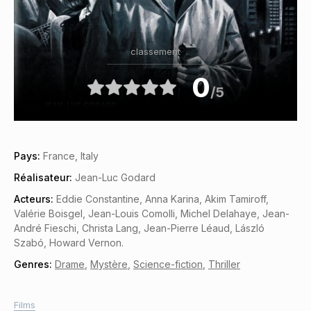
classement
0
/5
Pays:
France, Italy
Réalisateur:
Jean-Luc Godard
Acteurs:
Eddie Constantine, Anna Karina, Akim Tamiroff,
Valérie Boisgel, Jean-Louis Comolli, Michel Delahaye, Jean-
André Fieschi, Christa Lang, Jean-Pierre Léaud, László
Szabó, Howard Vernon.
Genres:
Drame
,
Mystère
,
Science-fiction
,
Thriller
Films