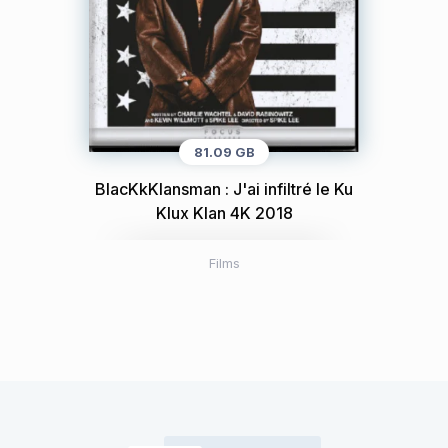
81.09 GB
BlacKkKlansman : J'ai infiltré le Ku
Klux Klan 4K 2018
Films