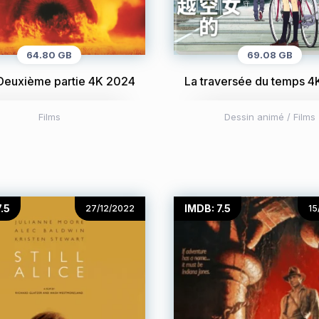
64.80 GB
69.08 GB
Deuxième partie 4K 2024
La traversée du temps 
Films
Dessin animé
/
Films
.5
IMDB: 7.5
27/12/2022
15