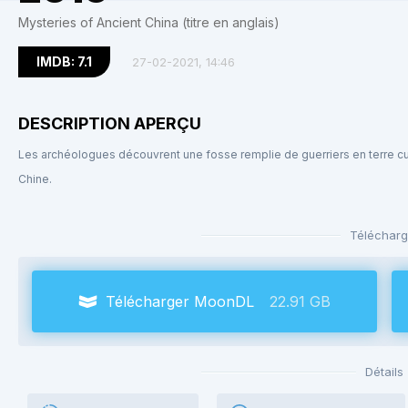
Mysteries of Ancient China (titre en anglais)
IMDB: 7.1
27-02-2021, 14:46
DESCRIPTION APERÇU
Les archéologues découvrent une fosse remplie de guerriers en terre c
Chine.
Télécharg
Télécharger MoonDL
22.91 GB
Détails