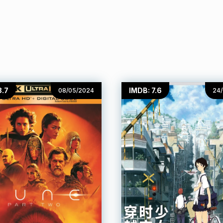
8.7
IMDB: 7.6
08/05/2024
24