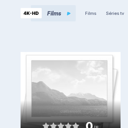
Films
Séries tv
classement
0
/5