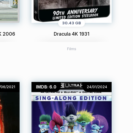
30.43 GB
4K 2006
Dracula 4K 1931
Films
IMDB: 6.0
/06/2021
24/01/2024