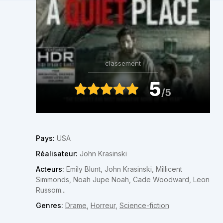
classement
5
/5
Pays:
USA
Réalisateur:
John Krasinski
Acteurs:
Emily Blunt, John Krasinski, Millicent
Simmonds, Noah Jupe Noah, Cade Woodward, Leon
Russom...
Genres:
Drame
,
Horreur
,
Science-fiction