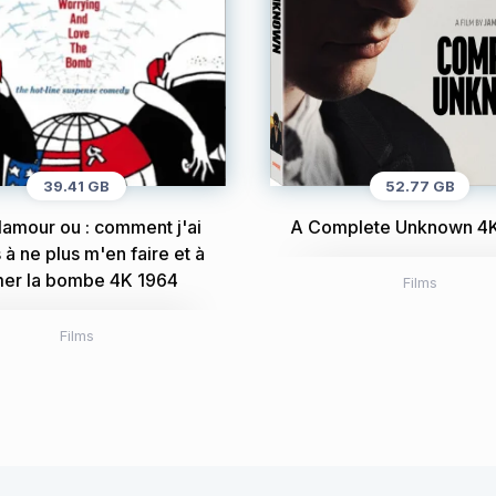
39.41 GB
52.77 GB
olamour ou : comment j'ai
A Complete Unknown 4
 à ne plus m'en faire et à
mer la bombe 4K 1964
Films
Films