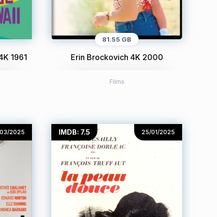
81.55 GB
 4K 1961
Erin Brockovich 4K 2000
Films
IMDB: 7.5
/03/2025
25/01/2025