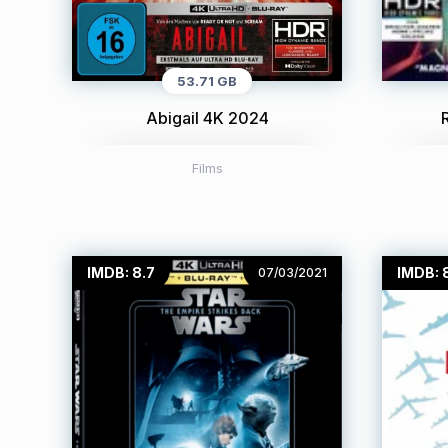
53.71 GB
Abigail 4K 2024
Films
IMDB: 8.7
IMDB: 
07/03/2021