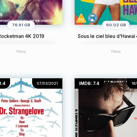
78.61 GB
60.02 GB
Rocketman 4K 2019
Sous le ciel bleu d'Hawaï
Films
Films
8.4
IMDB: 7.4
07/03/2021
18