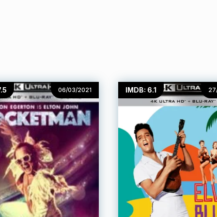
.5
IMDB: 6.1
06/03/2021
27