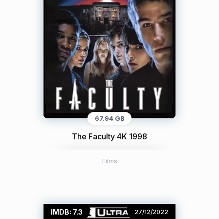
67.94 GB
The Faculty 4K 1998
Films
IMDB: 7.3
27/12/2022