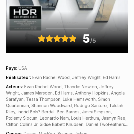
classement
5
/5
Pays:
USA
Réalisateur:
Evan Rachel Wood, Jeffrey Wright, Ed Harris
Acteurs:
Evan Rachel Wood, Thandie Newton, Jeffrey
Wright, James Marsden, Ed Harris, Anthony Hopkins, Angela
Sarafyan, Tessa Thompson, Luke Hemsworth, Simon
Quarterman, Shannon Woodward, Rodrigo Santoro, Talulah
Riley, Ingrid Bols? Berdal, Ben Barnes, Jimmi Simpson,
Ptolemy Slocum, Leonardo Nam, Louis Herthum, Jasmyn Rae,
Clifton Collins Jr, Sidse Babett Knudsen, Daniel TwoFeathers...
Genres:
Drame
,
Mystère
,
Science-fiction