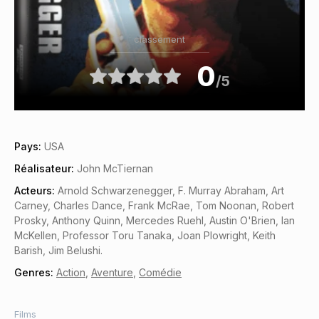
classement
0
/5
Pays:
USA
Réalisateur:
John McTiernan
Acteurs:
Arnold Schwarzenegger, F. Murray Abraham, Art
Carney, Charles Dance, Frank McRae, Tom Noonan, Robert
Prosky, Anthony Quinn, Mercedes Ruehl, Austin O'Brien, Ian
McKellen, Professor Toru Tanaka, Joan Plowright, Keith
Barish, Jim Belushi.
Genres:
Action
,
Aventure
,
Comédie
Films