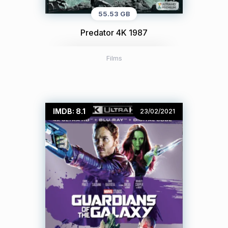
55.53 GB
Predator 4K 1987
Films
IMDB: 8.1
23/02/2021