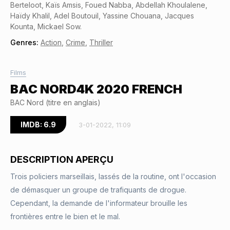
Berteloot, Kaïs Amsis, Foued Nabba, Abdellah Khoulalene,
Haïdy Khalil, Adel Boutouil, Yassine Chouana, Jacques
Kounta, Mickael Sow.
Genres:
Action
,
Crime
,
Thriller
Films
BAC NORD4K 2020 FRENCH
BAC Nord (titre en anglais)
IMDB: 6.9
3-01-2022, 11:09
DESCRIPTION APERÇU
Trois policiers marseillais, lassés de la routine, ont l'occasion
de démasquer un groupe de trafiquants de drogue.
Cependant, la demande de l'informateur brouille les
frontières entre le bien et le mal.