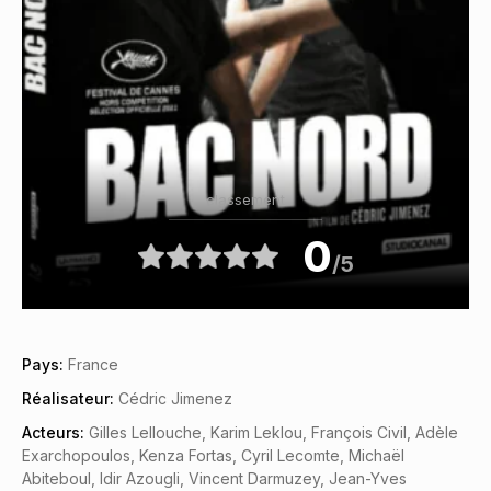
classement
0
/5
Pays:
France
Réalisateur:
Cédric Jimenez
Acteurs:
Gilles Lellouche, Karim Leklou, François Civil, Adèle
Exarchopoulos, Kenza Fortas, Cyril Lecomte, Michaël
Abiteboul, Idir Azougli, Vincent Darmuzey, Jean-Yves