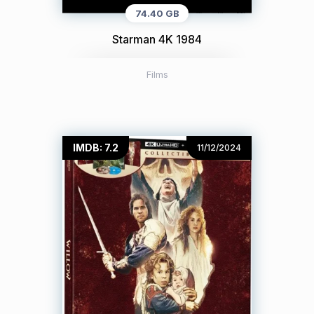
74.40 GB
Starman 4K 1984
Films
IMDB: 7.2
11/12/2024