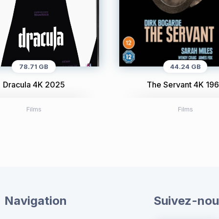
78.71 GB
44.24 GB
Dracula 4K 2025
The Servant 4K 19
Films
Films
Navigation
Suivez-nou