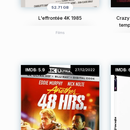
52.71 GB
L'effrontée 4K 1985
Crazy 
temp
Films
IMDB: 5.9
IMDB: 
27/12/2022