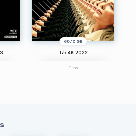
60.10 GB
63
Tár 4K 2022
Films
s