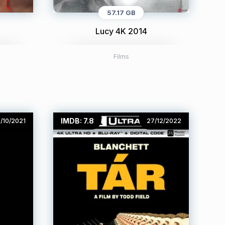
57.17 GB
4
Lucy 4K 2014
Films
IMDB: 7.8
3/10/2021
27/12/2022