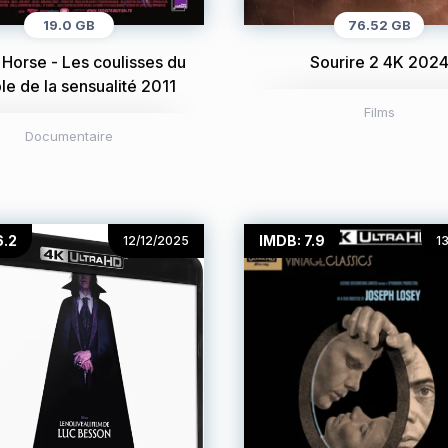
19.0 GB
76.52 GB
Horse - Les coulisses du
Sourire 2 4K 202
le de la sensualité 2011
Films
Documentaire
6.2
IMDB: 7.9
12/12/2025
1