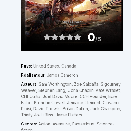
classement
0
/5
Pays:
United States, Canada
Réalisateur:
James Cameron
Acteurs:
Sam Worthington, Zoe Saldaña, Sigourney
Weaver, Stephen Lang, Oona Chaplin, Kate Winslet,
Cliff Curtis, Joel David Moore, CCH Pounder, Edie
Falco, Brendan Cowell, Jemaine Clement, Giovanni
Ribisi, David Thewlis, Britain Dalton, Jack Champion,
Trinity Jo-Li Bliss, Jamie Flatters
Genres:
Action
,
Aventure
,
Fantastique
,
Science-
fiction